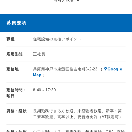
もっと見る
（お客様に喜んでいただける仕事です）
未経験でも楽しくやりがいはあります。
モノは販売しませんが、成果報奨金制度はあります。
募集要項
接客の基礎を学べる仕事です。
職種
住宅設備の点検アポイント
雇用形態
正社員
勤務地
兵庫県神戸市東灘区住吉南町3-2-23 （
Google
Map
）
勤務時間・
8:40～17:30
曜日
資格・経験
長期勤務できる方歓迎、未経験者歓迎、新卒・第
二新卒歓迎、高卒以上、要普通免許（AT限定可）
休日・休暇
シフト制による、夏季休暇、年末年始、GW、有給