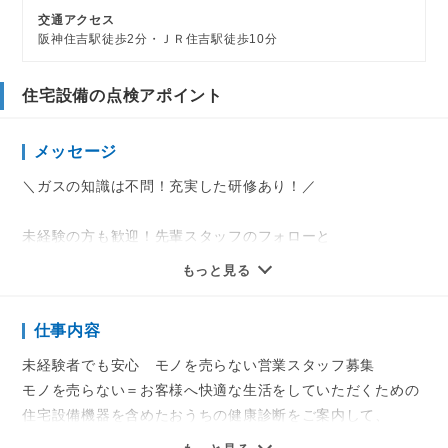
交通アクセス
阪神住吉駅徒歩2分・ＪＲ住吉駅徒歩10分
住宅設備の点検アポイント
メッセージ
＼ガスの知識は不問！充実した研修あり！／
未経験の方も歓迎！先輩スタッフのフォローと
基礎～専門的な研修で勉強意欲を応援！
もっと見る
◆丁寧な対応で顧客満足度UP！ヤリガイたっぷり♪
仕事内容
◆賞与で頑張りはシッカリ評価！モチベーションUP↑
◆長期安定◎正社員のお仕事！
未経験者でも安心 モノを売らない営業スタッフ募集
モノを売らない＝お客様へ快適な生活をしていただくための
大阪ガスグループなので安定感はバツグン！
住宅設備機器を含めたおうちの健康診断をご案内して、
お客様の困りごとを解決して安心をお届けしませんか☆
訪問約束をしていただく仕事です。