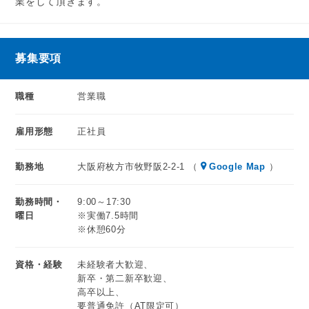
業をして頂きます。
ので
安心して働けますよ♪
募集要項
私たちはお客様とのコミュニケーションを大切にしておりま
す。
職種
営業職
お客様と仲良くなれるのも魅力の1つですよ！
雇用形態
正社員
大阪ガスグループなので安定感は抜群！
あなたのご応募お待ちしております★
勤務地
大阪府枚方市牧野阪2-2-1 （
Google Map
）
20代・30代・40代・50代のスタッフが活躍中
勤務時間・
9:00～17:30
曜日
※実働7.5時間
※休憩60分
資格・経験
未経験者大歓迎、
新卒・第二新卒歓迎、
高卒以上、
要普通免許（AT限定可）