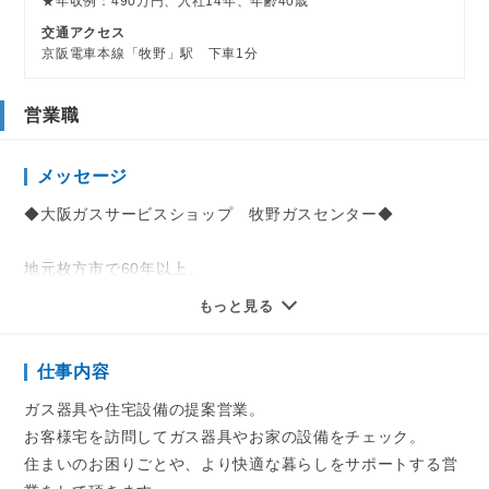
★年収例：490万円、入社14年、年齢40歳
交通アクセス
京阪電車本線「牧野」駅 下車1分
営業職
メッセージ
◆大阪ガスサービスショップ 牧野ガスセンター◆
地元枚方市で60年以上、
私たち、牧野ガスセンターのスタッフは地元の方々の住まい
もっと見る
に関わる幅広い業務で
皆様に安全で快適な暮らしのお手伝いをさせていただいてい
仕事内容
ます。
ガス器具や住宅設備の提案営業。
そのお仕事はお客様のガス器具やお家の設備チェックなど、
お客様宅を訪問してガス器具やお家の設備をチェック。
さまざまです。
住まいのお困りごとや、より快適な暮らしをサポートする営
分らないことがあってもスタッフみんなで支え合える環境な