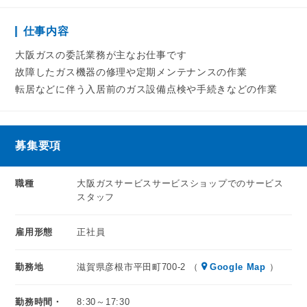
入社後は大阪ガスが実施する研修に参加していただきます。
ガス機器の扱い方など基本的なことはこちらで学んでくださ
仕事内容
い◎
大阪ガスの委託業務が主なお仕事です
ゆくゆく必要な資格も会社のサポートの中で取得可能ですの
故障したガス機器の修理や定期メンテナンスの作業
で
転居などに伴う入居前のガス設備点検や手続きなどの作業
長期的に安心して働ける環境を完備しております◎
現在は20～30代が活躍中！
募集要項
残業も月10時間以内なので、プライベートも充実させながら
勤務していただくことが可能です。
職種
大阪ガスサービスサービスショップでのサービス
スタッフ
人々の生活に欠かせないガスインフラ。
地域の方々を支えるやりがいあるお仕事です。
雇用形態
正社員
あなたのご応募を心よりお待ちしております！
勤務地
滋賀県彦根市平田町700-2 （
Google Map
）
勤務時間・
8:30～17:30