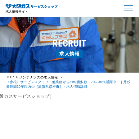
求人情報サイト
RECRUIT
求人情報
TOP
メンテナンスの求人情報
〈彦根〉サービススタッフ｜他業種からの転職多数｜20～30代活躍中！｜月残
業時間10年以内◎［滋賀県彦根市］ - 求人情報詳細