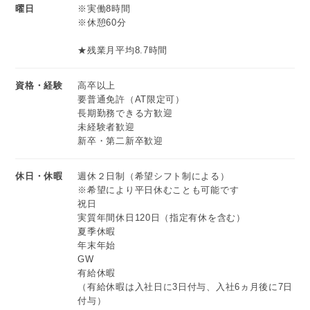
曜日
※実働8時間
※休憩60分
★残業月平均8.7時間
資格・経験
高卒以上
要普通免許（AT限定可）
長期勤務できる方歓迎
未経験者歓迎
新卒・第二新卒歓迎
休日・休暇
週休２日制（希望シフト制による）
※希望により平日休むことも可能です
祝日
実質年間休日120日（指定有休を含む）
夏季休暇
年末年始
GW
有給休暇
（有給休暇は入社日に3日付与、入社6ヵ月後に7日
付与）