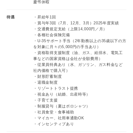
慶弔休暇
待遇
・昇給年1回
・賞与年3回（7月、12月、3月）2025年度実績
・交通費規定支給（上限14,000円／月）
・各種社会保険完備
・U-35サポート手当（2年勤務以上の35歳以下の方
を対象に月々の5,000円の手当あり）
・資格取得支援制度（油、ガス、給排水、電気工
事などの国家資格は会社が全額費用）
・従業員特典あり（水、ガソリン、ガス料金など
社内価格で購入可）
・財形貯蓄制度
・退職金制度
・リゾートトラスト提携
・祝金あり（結婚、出産時等）
・子育て支援
・制服貸与（夏はポロシャツ）
・社員食堂・食事補助
・マイカー、社用車通勤OK
・インセンティブあり