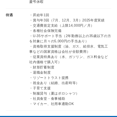
慶弔休暇
待遇
・昇給年1回
・賞与年3回（7月、12月、3月）2025年度実績
・交通費規定支給（上限14,000円／月）
・各種社会保険完備
・U-35サポート手当（2年勤務以上の35歳以下の方
を対象に月々の5,000円の手当あり）
・資格取得支援制度（油、ガス、給排水、電気工
事などの国家資格は会社が全額費用）
・従業員特典あり（水、ガソリン、ガス料金など
社内価格で購入可）
・財形貯蓄制度
・退職金制度
・リゾートトラスト提携
・祝金あり（結婚、出産時等）
・子育て支援
・制服貸与（夏はポロシャツ）
・社員食堂・食事補助
・マイカー、社用車通勤OK