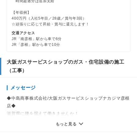
時間超過分は追加支給
【年収例】
400万円（入社5年目／28歳／賞与年3回）
☆頑張りに応じて昇給・賞与に還元します！
交通アクセス
JR「南彦根」駅から車で6分
JR「彦根」駅から車で10分
大阪ガスサービスショップのガス・住宅設備の施工
（工事）
メッセージ
◆中島商事株式会社/大阪ガスサービスショップナカジマ彦根
店◆
滋賀県に腰を据えて働きませんか！
もっと見る
入社後は大阪ガスが実施する研修に参加していただきます。
ガス機器の扱い方や施工方法などの基本的なことはこちらで