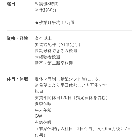
曜日
※実働8時間
※休憩60分
★残業月平均8.7時間
資格・経験
高卒以上
要普通免許（AT限定可）
長期勤務できる方歓迎
未経験者歓迎
新卒・第二新卒歓迎
休日・休暇
週休２日制（希望シフト制による）
※希望により平日休むことも可能です
祝日
実質年間休日120日（指定有休を含む）
夏季休暇
年末年始
GW
有給休暇
（有給休暇は入社日に3日付与、入社6ヵ月後に7日
付与）