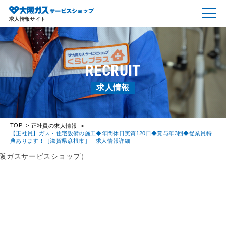
求人情報サイト
RECRUIT
求人情報
TOP
正社員の求人情報
【正社員】ガス・住宅設備の施工◆年間休日実質120日◆賞与年3回◆従業員特
典あります！［滋賀県彦根市］ - 求人情報詳細