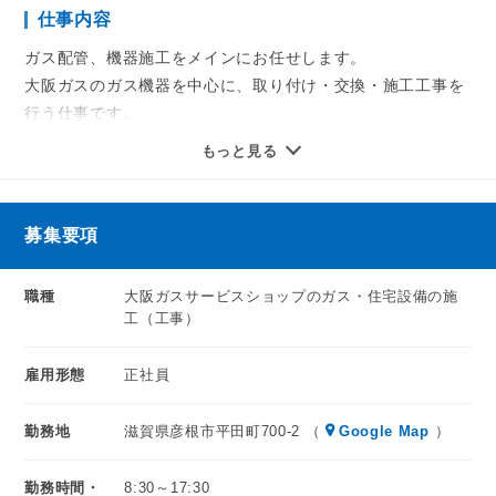
仕事内容
学んでいただきます。
研修後は先輩スタッフが現場でも手厚くサポート。
ガス配管、機器施工をメインにお任せします。
ゆくゆく必要な資格も会社のサポートの中で取得可能ですの
大阪ガスのガス機器を中心に、取り付け・交換・施工工事を
で
行う仕事です。
長期的に安心して働ける環境を完備しております。
もっと見る
具体的には、、
現在は40代スタッフが活躍中。
・ガス給湯器の取替
ガスは暮らしに欠かせない生活インフラのため、
・ガスコンロの取替
募集要項
景気に左右されにくく、安定して長く続けられる仕事です◎
・住宅設備機器の取替工事 等を行っていただきます。
職種
大阪ガスサービスショップのガス・住宅設備の施
残業月10時間以内ですので、
確かな技術を身につけることができます！
工（工事）
プライベートも充実させながら働けますよ！
雇用形態
正社員
勤務地
滋賀県彦根市平田町700-2 （
Google Map
）
勤務時間・
8:30～17:30