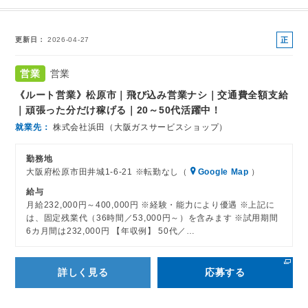
正
更新日
2026-04-27
社
員
営業
営業
《ルート営業》松原市｜飛び込み営業ナシ｜交通費全額支給
｜頑張った分だけ稼げる｜20～50代活躍中！
就業先
株式会社浜田（大阪ガスサービスショップ）
勤務地
大阪府松原市田井城1-6-21 ※転勤なし（
Google Map
）
給与
月給232,000円～400,000円 ※経験・能力により優遇 ※上記に
は、固定残業代（36時間／53,000円～）を含みます ※試用期間
6カ月間は232,000円 【年収例】 50代／…
詳しく見る
応募する