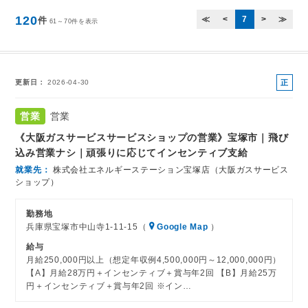
120
≪
<
7
>
≫
件
61～70件を表示
正
更新日
2026-04-30
社
員
営業
営業
《大阪ガスサービスサービスショップの営業》宝塚市｜飛び
込み営業ナシ｜頑張りに応じてインセンティブ支給
就業先
株式会社エネルギーステーション宝塚店（大阪ガスサービス
ショップ）
勤務地
兵庫県宝塚市中山寺1-11-15（
Google Map
）
給与
月給250,000円以上（想定年収例4,500,000円～12,000,000円）
【A】月給28万円＋インセンティブ＋賞与年2回 【B】月給25万
円＋インセンティブ＋賞与年2回 ※イン…