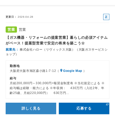
正
更新日
2026-04-28
社
員
営業
営業
【ガス機器・リフォームの提案営業】暮らしの必須アイテム
がベース！提案型営業で安定の将来を築こう☆
就業先
株式会社ハロー（リヴィックス大阪）（大阪ガスサービスシ
ョップ）
勤務地
大阪府大阪市旭区森小路1-7-12（
Google Map
）
給与
月給200,000円～330,000円+報奨金制度有 ※当社規定による ※
給与幅は経験・能力による ※年収例： 430万円（入社2年、年
齢25歳、月給220,000円） 630万円…
詳しく見る
応募する