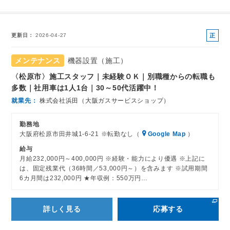
正
更新日
2026-04-27
社
員
メンテナンス
機器設置（施工）
〈松原市〉施工スタッフ｜未経験ＯＫ｜別職種からの転職も
多数｜社用車は1人1台｜30～50代活躍中！
就業先
株式会社浜田（大阪ガスサービスショップ）
勤務地
大阪府松原市田井城1-6-21 ※転勤なし（
Google Map
）
給与
月給232,000円～400,000円 ※経験・能力により優遇 ※上記に
は、固定残業代（36時間／53,000円～）を含みます ※試用期間
6カ月間は232,000円 ★年収例：550万円…
詳しく見る
応募する