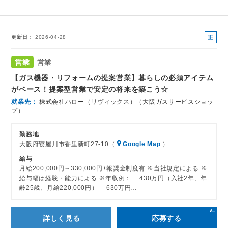
正
更新日
2026-04-28
社
員
営業
営業
【ガス機器・リフォームの提案営業】暮らしの必須アイテム
がベース！提案型営業で安定の将来を築こう☆
就業先
株式会社ハロー（リヴィックス）（大阪ガスサービスショッ
プ）
勤務地
大阪府寝屋川市香里新町27-10（
Google Map
）
給与
月給200,000円～330,000円+報奨金制度有 ※当社規定による ※
給与幅は経験・能力による ※年収例： 430万円（入社2年、年
齢25歳、月給220,000円） 630万円…
詳しく見る
応募する