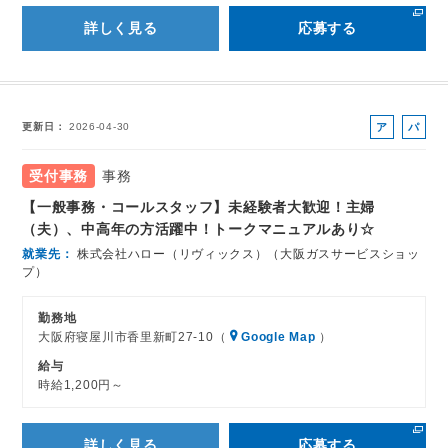
詳しく見る
応募する
ア
パ
更新日
2026-04-30
ル
ー
バ
ト
受付事務
事務
イ
【一般事務・コールスタッフ】未経験者大歓迎！主婦
ト
（夫）、中高年の方活躍中！トークマニュアルあり☆
就業先
株式会社ハロー（リヴィックス）（大阪ガスサービスショッ
プ）
勤務地
大阪府寝屋川市香里新町27-10（
Google Map
）
給与
時給1,200円～
詳しく見る
応募する