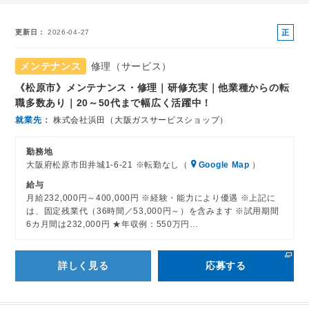
正
更新日
2026-04-27
社
員
メンテナンス
修理（サービス）
《松原市》メンテナンス・修理｜研修充実｜他業種からの転
職多数あり｜20～50代まで幅広く活躍中！
就業先
株式会社浜田（大阪ガスサービスショップ）
勤務地
大阪府松原市田井城1-6-21 ※転勤なし（
Google Map
）
給与
月給232,000円～400,000円 ※経験・能力により優遇 ※上記に
は、固定残業代（36時間／53,000円～）を含みます ※試用期間
6カ月間は232,000円 ★年収例：550万円…
詳しく見る
応募する