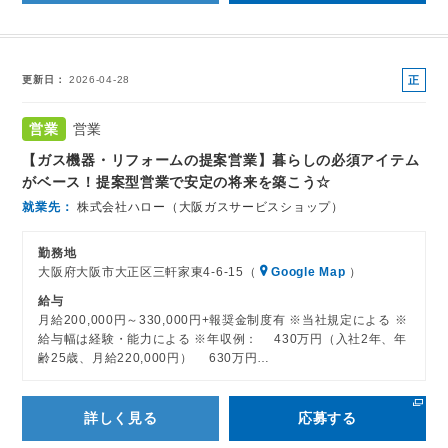
正
更新日
2026-04-28
社
員
営業
営業
【ガス機器・リフォームの提案営業】暮らしの必須アイテム
がベース！提案型営業で安定の将来を築こう☆
就業先
株式会社ハロー（大阪ガスサービスショップ）
勤務地
大阪府大阪市大正区三軒家東4-6-15（
Google Map
）
給与
月給200,000円～330,000円+報奨金制度有 ※当社規定による ※
給与幅は経験・能力による ※年収例： 430万円（入社2年、年
齢25歳、月給220,000円） 630万円…
詳しく見る
応募する