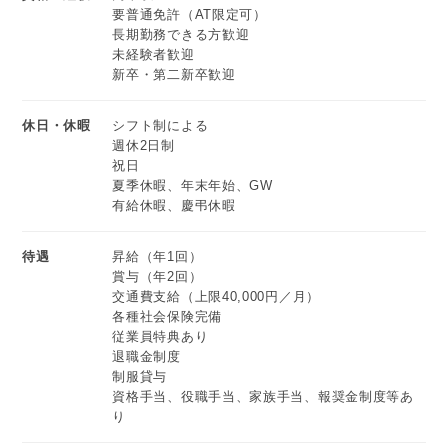
要普通免許（AT限定可）
長期勤務できる方歓迎
未経験者歓迎
新卒・第二新卒歓迎
休日・休暇
シフト制による
週休2日制
祝日
夏季休暇、年末年始、GW
有給休暇、慶弔休暇
待遇
昇給（年1回）
賞与（年2回）
交通費支給（上限40,000円／月）
各種社会保険完備
従業員特典あり
退職金制度
制服貸与
資格手当、役職手当、家族手当、報奨金制度等あ
り