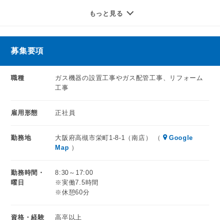
現場での施工業務だけでなく、設置や工事に関する打合わせ
もっと見る
安定しているライフラインの仕事を、私たちと一緒に楽しく
や材料の準備なども一貫して行っていただきます＊
やりましょう。
仕事を通して、ガス工事に関する幅広い知識を身につけるこ
沢山のご応募お待ちしております。
とができます。
募集要項
入社時の専門資格や経験は問いませんので「新しいことにチ
職種
ガス機器の設置工事やガス配管工事、リフォーム
ャレンジしたい」「手に職をつけたい」という方も歓迎しま
工事
す！
先輩スタッフによる丁寧な指導があるため、実際に異業種か
雇用形態
正社員
ら転職してきた方も一人前の職人として活躍しています＊
将来的には工事に関する様々な資格の取得も目指せるなど、
勤務地
大阪府高槻市栄町1-8-1（南店） （
Google
成長できる環境です！
Map
）
勤務時間・
8:30～17:00
曜日
※実働7.5時間
※休憩60分
資格・経験
高卒以上