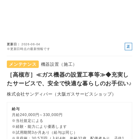
更新日
2026-06-04
正
※更新日時点の最新情報です
社
員
メンテナンス
機器設置（施工）
［高槻市］≪ガス機器の設置工事等≫◆充実し
たサービスで、安全で快適な暮らしのお手伝い♪
株式会社サンディパー（大阪ガスサービスショップ）
給与
月給240,000円～330,000円
※当社規定による
※経験・能力により優遇します
※試用期間3か月あり（給与は同じ）
※月収例：30.5万円（入社4年、年齢32歳、配偶者あり、子供1