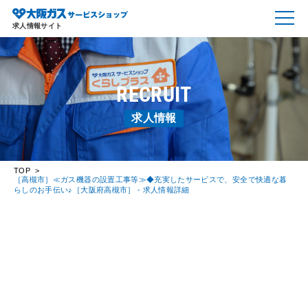
求人情報サイト
RECRUIT
求人情報
TOP
［高槻市］≪ガス機器の設置工事等≫◆充実したサービスで、安全で快適な暮
らしのお手伝い♪［大阪府高槻市］ - 求人情報詳細