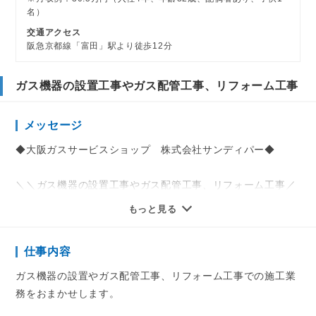
名）
交通アクセス
阪急京都線「富田」駅より徒歩12分
ガス機器の設置工事やガス配管工事、リフォーム工事
メッセージ
◆大阪ガスサービスショップ 株式会社サンディパー◆
＼＼ガス機器の設置工事やガス配管工事、リフォーム工事／
／
もっと見る
ガスのことからリフォーム迄、住まいのお困りごと解決！
住まいの強いミカタ。
仕事内容
『住ミカタ』サービスのサンディパーにお任せ下さい。
ガス機器の設置やガス配管工事、リフォーム工事での施工業
★各種研修制度が充実しており、未経験の方でもOK！
務をおまかせします。
★他業界・他職種から転職したスタッフが多数活躍中！