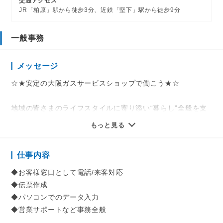
交通アクセス
JR「柏原」駅から徒歩3分、近鉄「堅下」駅から徒歩9分
一般事務
メッセージ
☆★安定の大阪ガスサービスショップで働こう★☆
地域の皆さまのライフスタイルに寄り添い“暮らし”全般を支
える幅広いサービス力と
もっと見る
『大阪ガス』の安心感・ブランド力で長年こつこつと信頼を
積み上げてきた当社。
仕事内容
あなたには、当社のきめ細やかなサービスを支える事務とし
◆お客様窓口として電話/来客対応
て、
◆伝票作成
そして地域の皆さまと当社を繋ぐ窓口として、
◆パソコンでのデータ入力
腰を据えて活躍してほしいと思ってます。
◆営業サポートなど事務全般