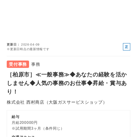
更新日
2026-04-09
正
※更新日時点の最新情報です
社
員
受付事務
事務
［柏原市］≪一般事務≫◆あなたの経験を活か
しません◆人気の事務のお仕事◆昇給・賞与あ
り！
株式会社 西村商店（大阪ガスサービスショップ）
給与
月給200000円
※試用期間3ヶ月（条件同じ）