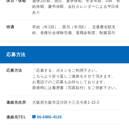
休日・休暇
週休2日制、祝日、夏季休暇、年末年始、GW、有
給休暇、慶弔休暇、会社カレンダーによる平日休
あり
待遇
昇給（年1回）、賞与（年2回）、交通費全額支
給、各種社会保険完備、退職金制度、制服貸与
応募方法
応募方法
「応募する」ボタンをご利用下さい。
こちらより折り返しご連絡をさせて頂きます。
お電話でのご応募もお待ちしております。
面接時には履歴書（写真貼付）をご持参下さい。
連絡先住所
大阪府大阪市淀川区十三元今里1-13-2
連絡先TEL
06-6886-4126