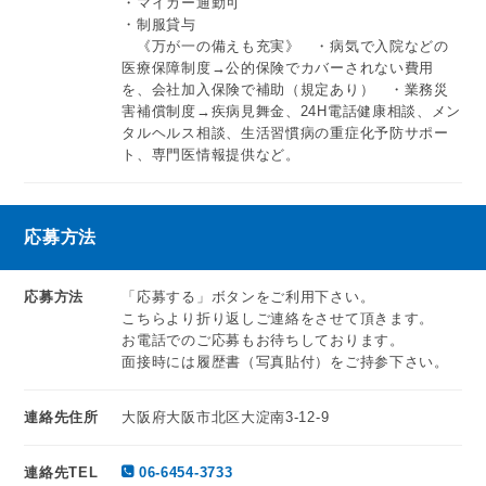
・マイカー通勤可
・制服貸与
《万が一の備えも充実》 ・病気で入院などの
医療保障制度→公的保険でカバーされない費用
を、会社加入保険で補助（規定あり） ・業務災
害補償制度→疾病見舞金、24H電話健康相談、メン
タルヘルス相談、生活習慣病の重症化予防サポー
ト、専門医情報提供など。
応募方法
応募方法
「応募する」ボタンをご利用下さい。
こちらより折り返しご連絡をさせて頂きます。
お電話でのご応募もお待ちしております。
面接時には履歴書（写真貼付）をご持参下さい。
連絡先住所
大阪府大阪市北区大淀南3-12-9
連絡先TEL
06-6454-3733