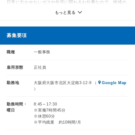
知識や経験が無くてもまったく問題ありません。すぐに慣れ
日常に欠かせないガスや住宅に関わるお仕事なので、地域の
ていただけます。
お客様の役に立つ、
もっと見る
ブランクがある方、異業種で活躍中の方も大歓迎です◎
やりがいのあるお仕事です。未経験歓迎！入社後は各種研
事務のお仕事では研修も充実していて、また分らないことが
修・サポート体制を用意し、
あってもスタッフみんなで支え合える環境なので安心して働
しっかりサポートしますので知識や経験が無くてもまったく
募集要項
けますよ♪
問題ありません。
職種
一般事務
長く安心して働いてもらえるように福利厚生で入院保険加
入、育児休業もしっかりとってもらっています。
雇用形態
正社員
大阪ガスグループなので安定感は抜群！
勤務地
大阪府大阪市北区大淀南3-12-9 （
Google Map
あなたのご応募お待ちしております★
）
勤務時間・
8:45～17:30
曜日
※実働7時間45分
※休憩60分
※平均残業 約10時間/月