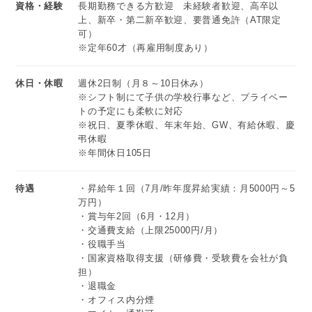
資格・経験
長期勤務できる方歓迎 未経験者歓迎、高卒以
上、新卒・第二新卒歓迎、要普通免許（AT限定
可）
※定年60才（再雇用制度あり）
休日・休暇
週休2日制（月８～10日休み）
※シフト制にて子供の学校行事など、プライベー
トの予定にも柔軟に対応
※祝日、夏季休暇、年末年始、GW、有給休暇、慶
弔休暇
※年間休日105日
待遇
・昇給年１回（7月/昨年度昇給実績：月5000円～5
万円）
・賞与年2回（6月・12月）
・交通費支給（上限25000円/月）
・役職手当
・国家資格取得支援（研修費・受験費を会社が負
担）
・退職金
・オフィス内分煙