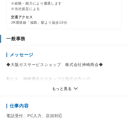
※経験・能力により優遇します
※当社規定による
交通アクセス
JR環状線「福島」駅より徒歩10分
一般事務
メッセージ
◆大阪ガスサービスショップ 株式会社神崎商会◆
私たち、神崎商会のスタッフは地元の方々の
安全で快適な暮らしのお手伝いをさせて頂き、「ありがと
もっと見る
う」の感謝の言葉を
たくさん頂いているお仕事をしています。
仕事内容
〈未経験スターの方も歓迎◎〉
電話受付、PC入力、店頭対応
入社後はしっかりサポートしますので、