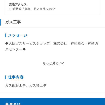
交通アクセス
JR環状線「福島」駅より徒歩10分
ガス工事
メッセージ
◆大阪ガスサービスショップ 株式会社 神崎商会・神崎ガ
スセンター◆
古くなったガス栓の取替え工事、
もっと見る
また住宅や店舗をリフォームする際などに必要となるガスの
配管工事をお任せします。
仕事内容
ガスの配管工事を行うのに必要な国家資格取得の支援も全面
ガス配管工事、ガス栓工事
的にバックアップします。
入社後に先輩のもとで仕事を覚えながら、研修などを活用し
て技術者として成長していきましょう。
募集要項