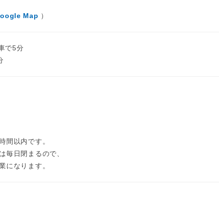
oogle Map
）
車で5分
分
0時間以内です。
は毎日閉まるので、
業になります。