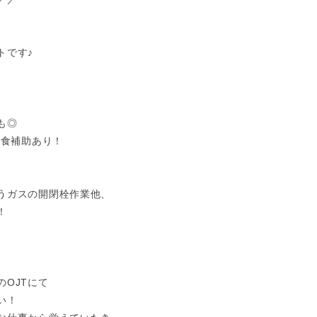
トです♪
も◎
昼食補助あり！
うガスの開閉栓作業他、
！
OJTにて
い！