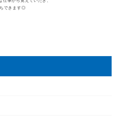
な仕事から覚えていたき、
立ちできます◎