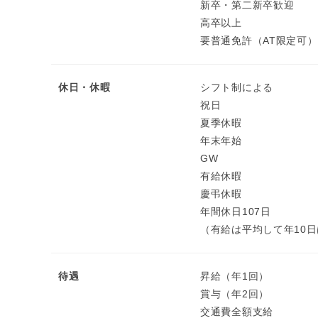
新卒・第二新卒歓迎
高卒以上
要普通免許（AT限定可）
休日・休暇
シフト制による
祝日
夏季休暇
年末年始
GW
有給休暇
慶弔休暇
年間休日107日
（有給は平均して年10
待遇
昇給（年1回）
賞与（年2回）
交通費全額支給