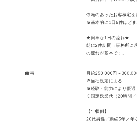
依頼のあったお客様宅を
※基本的に1日5件ほど
★簡単な1日の流れ★
朝に2件訪問→事務所に
の流れが基本です。
給与
月給250,000円～300,0
※当社規定による
※経験・能力により優遇
※固定残業代（20時間／3
【年収例】
20代男性／勤続5年／年収