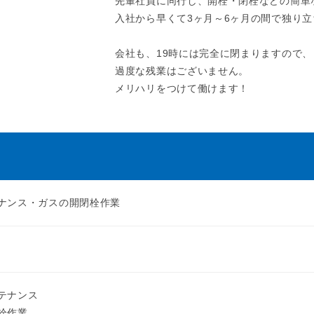
先輩社員に同行し、開栓・閉栓などの簡単
入社から早くて3ヶ月～6ヶ月の間で独り
会社も、19時には完全に閉まりますので、
過度な残業はございません。
メリハリをつけて働けます！
ナンス・ガスの開閉栓作業
テナンス
栓作業