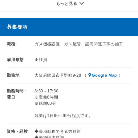
もっと見る
経験不問で採用中！
★主な施工工事
必須条件は普通自動車免許のみ/AT限定OKです。
・給湯器の取り付け/交換
まずは先輩社員に同行し、徐々に作業にも参加しながら
・ガスコンロ/レンジフードの取り付け
募集要項
技術を学んでもらいます。
・食洗機の設置
単独で作業が出来るまでしっかりサポートします！
・浴室乾燥機の設置
職種
ガス機器設置、ガス配管、設備関連工事の施工
・ガス衣類乾燥機（乾太くん）の設置
ガス設備工事、給排水衛生設備、電気工事などの
・各種配管工事（トイレ、キッチンなど）
雇用形態
正社員
ご経験をお持ちの方は優遇いたします。
等、ガスに関連した工事を幅広くお任せします。
勤務地
大阪府吹田市芳野町9-28 （
Google Map
）
＼ここがポイント！／
簡単な作業であれば単独で対応していただき、
●成立60年以上の安定企業/定着率も折り紙つき
量物があれば営業担当がサポートし、2名体制で行います。
勤務時間・
8:30～17:30
●各種住宅設備の施工スタッフを募集中
多くは在宅での 施工となりますので、
曜日
※実働8時間
●必須条件は普通自動車免許のみ/未経験スタートOK
お客様とのコミュニュケーションを取ることも重要な仕事で
※休憩60分
●NISAの補助（月11,000円）+退職金制度あり・老後も安心
す！
の待遇面充実
残業は1日60～90分程度です。
●保養施設の利用や住宅設備の社割販売も
※未経験者の方は、まずは先輩社員の現場に同行し、
荷物運びや養生など 簡単な作業からスタートいたします。
資格・経験
◆長期勤務できる方歓迎
◆未経験者歓迎
異業種から転職した先輩も活躍中です。