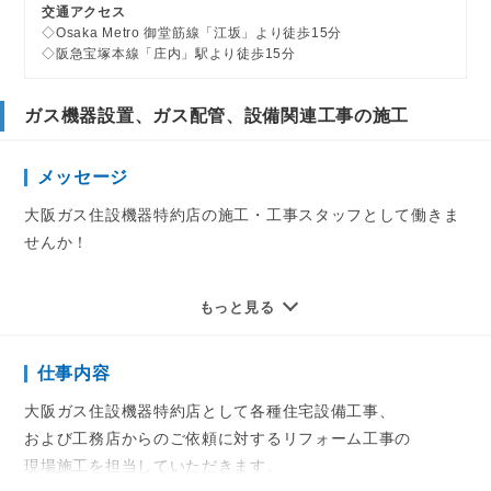
交通アクセス
◇Osaka Metro 御堂筋線「江坂」より徒歩15分
◇阪急宝塚本線「庄内」駅より徒歩15分
ガス機器設置、ガス配管、設備関連工事の施工
メッセージ
大阪ガス住設機器特約店の施工・工事スタッフとして働きま
せんか！
「住み慣れた街で腰を据えて働きたい」
もっと見る
「確かな技術を身につけたい」
そんなあなたのご希望、当社なら叶いますよ！
仕事内容
お客様を訪問し、ガス機器設置や
大阪ガス住設機器特約店として各種住宅設備工事、
ガス配管ほか、様々な関連工事をお願いします。
および工務店からのご依頼に対するリフォーム工事の
アポは完了済なので、訪問もスムーズです。
現場施工を担当していただきます。