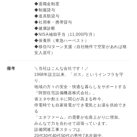
◆退職金制度
◆制服貸与
◆道具類貸与
◆社用車・携帯貸与
◆健康診断
◆NISA補助手当（11,000円/月）
◆保養所（東急ハーベスト）
◆移住/Uターン支援（自社物件で空室があれば格
安入居可）
備考
＼当社はこんな会社です！／
1968年設立以来、「ガス」というインフラを守
り、
地域の方々の安全・快適な暮らしをサポートする
『阿部住宅設備機器株式会社』。
省エネや創エネに関心が高まる昨今、
停電時でも自家発電ができ電気とお湯を供給でき
る
「エネファーム」の需要が右肩上がりに増加。
みんなで力を合わせて頑張っています。
設備関連工事スタッフは、
20代30代40代50代の男性7名在籍中。