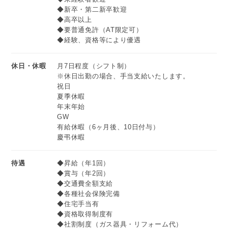
◆新卒・第二新卒歓迎
ぜひ、チャレンジしてください！
＜ある1日の流れ＞
◆高卒以上
8:30 出勤／朝礼
◆要普通免許（AT限定可）
・打ち合わせ
◆経験、資格等により優遇
・個人宅でのガス機器設置
12:00 外出先にて昼休憩60分
休日・休暇
月7日程度（シフト制）
※休日出勤の場合、手当支給いたします。
・法人様でのガス設備関連の工事施工
祝日
17:00 帰社／事務処理／明日の準備
夏季休暇
19:00までには退勤しています。
年末年始
※施工内容によって1日1現場、午前1現場・午後2現場など
GW
有給休暇（6ヶ月後、10日付与）
複数現場で施工を行うことがあります。
慶弔休暇
待遇
◆昇給（年1回）
◆賞与（年2回）
◆交通費全額支給
◆各種社会保険完備
◆住宅手当有
◆資格取得制度有
◆社割制度（ガス器具・リフォーム代）