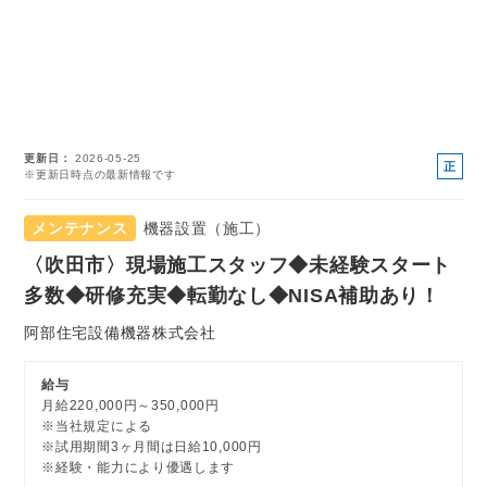
更新日
2026-05-25
正
※更新日時点の最新情報です
社
員
メンテナンス
機器設置（施工）
〈吹田市〉現場施工スタッフ◆未経験スタート
多数◆研修充実◆転勤なし◆NISA補助あり！
阿部住宅設備機器株式会社
給与
月給220,000円～350,000円
※当社規定による
※試用期間3ヶ月間は日給10,000円
※経験・能力により優遇します