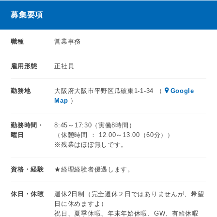
面接後も社内見学や体験入店などあり、納得の上、入社して
募集要項
ください！一緒に頑張りましょう！！
職種
営業事務
雇用形態
正社員
勤務地
大阪府大阪市平野区瓜破東1-1-34 （
Google
Map
）
勤務時間・
8:45～17:30（実働8時間）
曜日
（休憩時間 ： 12:00～13:00（60分））
※残業はほぼ無しです。
資格・経験
★経理経験者優遇します。
休日・休暇
週休2日制（完全週休２日ではありませんが、希望
日に休めますよ）
祝日、夏季休暇、年末年始休暇、GW、有給休暇