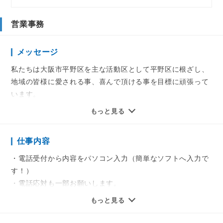
営業事務
メッセージ
私たちは大阪市平野区を主な活動区として平野区に根ざし、
地域の皆様に愛される事、喜んで頂ける事を目標に頑張って
います。
もっと見る
不安を無くしてもらうように、入社前に業務を体験し納得の
上入社なので安心して働けます。
仕事内容
また、年間休日は100日ですが、希望日の休みがとりやすい
会社と自負しています。
・電話受付から内容をパソコン入力（簡単なソフトへ入力で
す！）
お気軽にお問い合わせください。
・電話応対も一部お願いします。
お話だけでも大歓迎です。
もっと見る
仕事時は集中して、休み時間や合間時間は和気あいあいとし
た職場です。