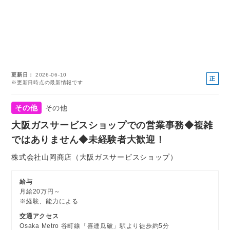
更新日
2026-06-10
正
※更新日時点の最新情報です
社
員
その他
その他
大阪ガスサービスショップでの営業事務◆複雑
ではありません◆未経験者大歓迎！
株式会社山岡商店（大阪ガスサービスショップ）
給与
月給20万円～
※経験、能力による
交通アクセス
Osaka Metro 谷町線「喜連瓜破」駅より徒歩約5分