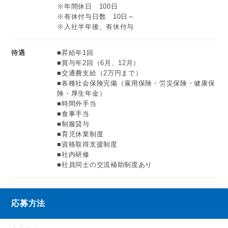
※年間休日 100日
※有休付与日数 10日～
※入社半年後、有休付与
待遇
■昇給年1回
■賞与年2回（6月、12月）
■交通費支給（2万円まで）
■各種社会保険完備（雇用保険・労災保険・健康保
険・厚生年金）
■時間外手当
■食事手当
■制服貸与
■育児休業制度
■資格取得支援制度
■社内研修
■社員同士の交流補助制度あり
応募方法