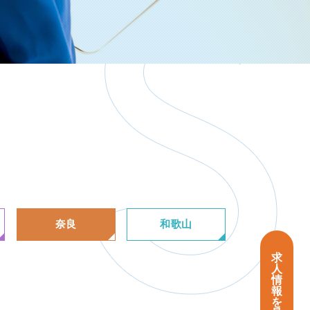
奈良
和歌山
求
人
情
報
を